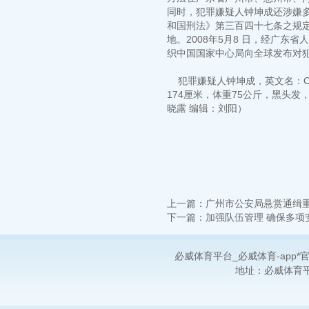
同时，犯罪嫌疑人钟坤成还涉嫌
和国刑法》第三百四十七条之规
地。2008年5月8 日，经广
织中国国家中心局向全球发布对
犯罪嫌疑人钟坤成，英文名：Chun
174厘米，体重75公斤，黑头发，
晓露 编辑：刘阳）
上一篇：
广州市公安局悬赏通缉
下一篇：
加强队伍管理 确保多项
必威体育平台_必威体育-app*
地址：必威体育平台