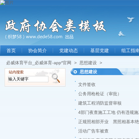
首页
协会简介
党建动态
基层党建
组工指
必威体育平台_必威体育-app*官网
>
思想建设
>
思想建设
文件签收
公务用枪枪证（审批）
建筑工程消防监督审核
4部门夜查施工工地 仍有违规
正规照相部开业 黑照相基本绝
活动广告车被查