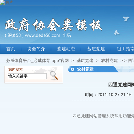
首页
协会简介
党建动态
基层党建
组工指
必威体育平台_必威体育-app*官网
>
基层党建
>
农村党建
> >
四
农村党建
四通党建网
时间：2011-10-27 21:16
四通党建网站管理系统常用功能