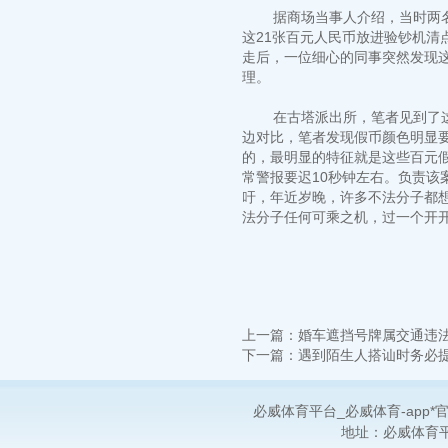
据商场当事人介绍，当时两名
这21张百元人民币放进验钞机
走后，一位细心的同事突然发现
理。
在古塔派出所，笔者见到了这
边对比，笔者发现假币颜色明显
的，最明显的特征就是这些百元
常警报要迟10秒钟左右。负责
吁，年近岁晚，许多不法分子都
法分子任何可乘之机，过一个开
上一篇：
婚车遮挡号牌属交通违
下一篇：
遇到陌生人搭讪时务必
必威体育平台_必威体育-app*
地址：必威体育平台